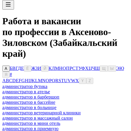
Работа и вакансии
по профессии в Аксеново-
Зиловском (Забайкальский
край)
Б
В
Г
Д
Е
Ж
З
И
К
Л
М
Н
О
П
Р
С
Т
У
Ф
Х
Ц
Ч
Ш
Э
Ю
А
Ё
Й
Щ
Ы
#
Я
A
B
C
D
E
F
G
H
I
J
K
L
M
N
O
P
Q
R
S
T
U
V
W
X
Y
Z
администратор бутика
администратор в ателье
администратор в барбершоп
администратор в бассейне
администратор в больнице
администратор ветеринарной клиники
администратор в массажный салон
администратор в мини отель
администратор в приемную