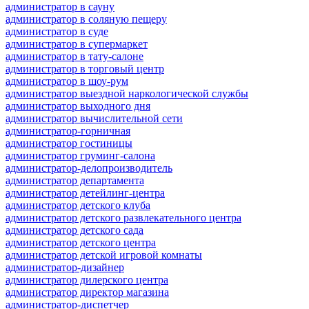
администратор в сауну
администратор в соляную пещеру
администратор в суде
администратор в супермаркет
администратор в тату-салоне
администратор в торговый центр
администратор в шоу-рум
администратор выездной наркологической службы
администратор выходного дня
администратор вычислительной сети
администратор-горничная
администратор гостиницы
администратор груминг-салона
администратор-делопроизводитель
администратор департамента
администратор детейлинг-центра
администратор детского клуба
администратор детского развлекательного центра
администратор детского сада
администратор детского центра
администратор детской игровой комнаты
администратор-дизайнер
администратор дилерского центра
администратор директор магазина
администратор-диспетчер