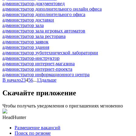
администратор-документовед
администратор дополнительного онлайн офиса
администратор дополнительного офиса
администратор доставки
администратор зала
администратор зала игровых автоматов
администратор зала ресторана
администратор заявок
администратор здания
администратор зуботехнической лаборатории
администратор-инструктор
администратор интернет-магазина
администратор интернет-проекта
администратор информационного центра
В начало
2
3
4
5
6
...
13
дальше
Скачайте приложение
Чтобы получать уведомления о приглашениях мгновенно
HeadHunter
Размещение вакансий
Поиск по резюме