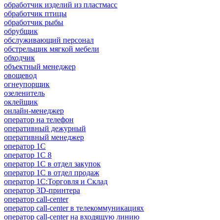
обработчик изделий из пластмасс
обработчик птицы
обработчик рыбы
обрубщик
обслуживающий персонал
обстрельщик мягкой мебели
обходчик
объектный менеджер
овощевод
огнеупорщик
озеленитель
оклейщик
онлайн-менеджер
опeрaтoр нa тeлeфoн
оперативный дежурный
оперативный менеджер
оператор 1C
оператор 1С 8
оператор 1С в отдел закупок
оператор 1С в отдел продаж
оператор 1С:Торговля и Склад
оператор 3D-принтера
оператор call-center
оператор call-center в телекоммуникациях
оператор call-center на входящую линию