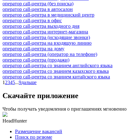
оператор call-центра (без поиска)
оператор call-центра в автосалон
оператор call-центра в медицинский центр
оператор call-центра в офис
оператор call-центра выходного дня
оператор call-центра интернет-магазина
оператор call-центра (исходящие звонки)
оператор call-центра на входящую линию
оператор call-центра на дому
оператор call-центра (оператор на телефоне)
оператор call-центра (продажи)
оператор call-центра со знанием английского языка
оператор call-центра со знанием казахского языка
оператор call-центра со знанием китайского языка
1
2
3
4
5
...
9
дальше
Скачайте приложение
Чтобы получать уведомления о приглашениях мгновенно
HeadHunter
Размещение вакансий
Поиск по резюме