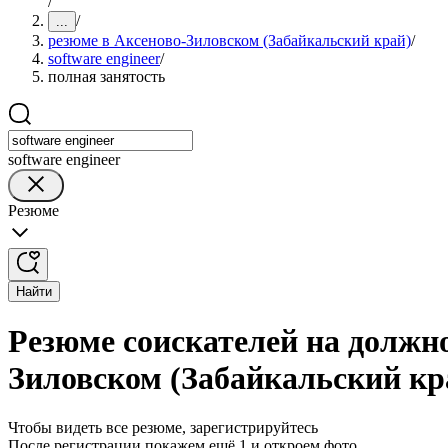
/
/
...
резюме в Аксеново-Зиловском (Забайкальский край)
/
software engineer
/
полная занятость
software engineer
Резюме
Найти
Резюме соискателей на должно
Зиловском (Забайкальский кр
Чтобы видеть все резюме, зарегистрируйтесь
После регистрации покажем ещё 1 и откроем фото