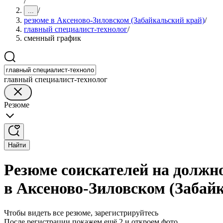
/
/
...
резюме в Аксеново-Зиловском (Забайкальский край)
/
главный специалист-технолог
/
сменный график
главный специалист-технолог
Резюме
Найти
Резюме соискателей на должн
в Аксеново-Зиловском (Забай
Чтобы видеть все резюме, зарегистрируйтесь
После регистрации покажем ещё 2 и откроем фото