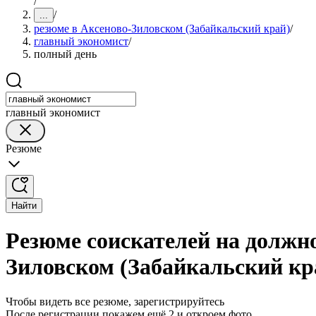
/
/
...
резюме в Аксеново-Зиловском (Забайкальский край)
/
главный экономист
/
полный день
главный экономист
Резюме
Найти
Резюме соискателей на должно
Зиловском (Забайкальский кр
Чтобы видеть все резюме, зарегистрируйтесь
После регистрации покажем ещё 2 и откроем фото