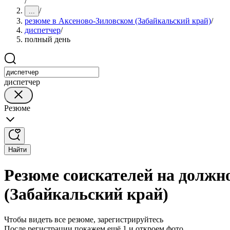
/
/
...
резюме в Аксеново-Зиловском (Забайкальский край)
/
диспетчер
/
полный день
диспетчер
Резюме
Найти
Резюме соискателей на должн
(Забайкальский край)
Чтобы видеть все резюме, зарегистрируйтесь
После регистрации покажем ещё 1 и откроем фото