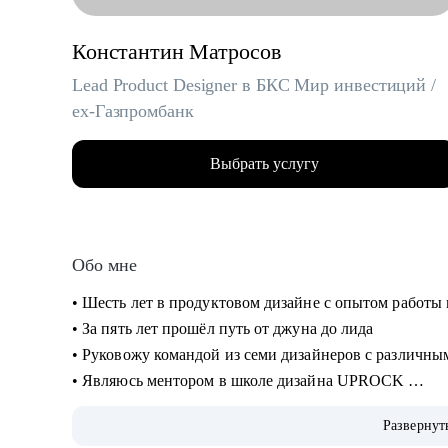
Константин Матросов
Lead Product Designer в БКС Мир инвестиций /
ex-Газпромбанк
Выбрать услугу
Обо мне
• Шесть лет в продуктовом дизайне с опытом работы
• За пять лет прошёл путь от джуна до лида
• Руковожу командой из семи дизайнеров с различн
• Являюсь ментором в школе дизайна UPROCK
• За последний год провел 200+ собеседований
Развернут
• Отсмотрел и проанализировал 700+ резюме