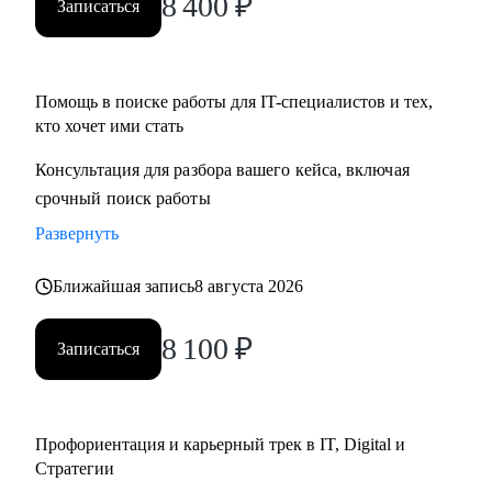
8 400
₽
Записаться
• Определим стратегию поиска подходящей роли и
развития на продуктовых и бизнес позициях.
Помощь в поиске работы для IT-специалистов и тех,
Кому могу помочь:
кто хочет ими стать
• Product-менеджерам/Владельцам продуктов;
• Руководителям проектов/Руководителям стратегических
Консультация для разбора вашего кейса, включая
проектов;
срочный поиск работы
• Менеджерам по развитию бизнеса;
Развернуть
• Специалистам по стратегии, инвестициям и консалтингу,
а также высшему и среднему менеджменту;
Ближайшая запись
8 августа 2026
• Product marketing менеджерам/Маркетологам;
• Продуктовым аналитикам/Бизнес-аналитикам;
8 100
₽
Записаться
• Всем не IT-специалистам, которые хотят перейти в IT.
Профориентация и карьерный трек в IT, Digital и
Стратегии