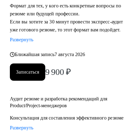
Формат для тех, у кого есть конкретные вопросы по
• Руководителям бизнеса: построение продуктовой
резюме или будущей профессии.
команды, консультация "внешнего СРО", построение
Если вы хотите за 30 минут провести экспресс-аудит
продуктовой культуры и ускорение процессов для
уже готового резюме, то этот формат вам подойдет.
достижения целей.
• Тем, кто недавно стал руководителем: как работать с
Развернуть
командой, выстраивать эффективные процессы и не
Ближайшая запись
7 августа 2026
сжигать команду, как работать со смежными командами,
заказчиками и руководителями.
9 900
₽
• Senior менеджерам, которые хотят вырасти до СРО:
Записаться
построение стратегии роста, менторство по рабочим
вопросам.
• Junior и middle project/product-менеджмента, которые хотят
Аудит резюме и разработка рекомендаций для
расти.
Product/Project-менеджеров
• Тем, кто хочет войти в IT и начать строить карьеру с нуля.
Консультация для составления эффективного резюме
Развернуть