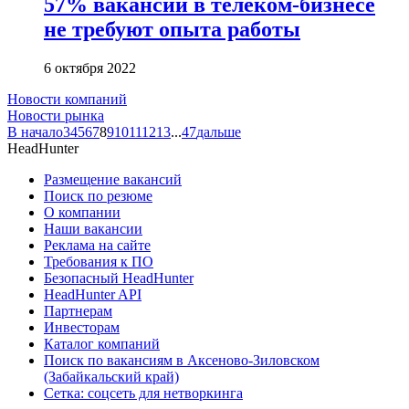
57% вакансий в телеком-бизнесе
не требуют опыта работы
6 октября 2022
Новости компаний
Новости рынка
В начало
3
4
5
6
7
8
9
10
11
12
13
...
47
дальше
HeadHunter
Размещение вакансий
Поиск по резюме
О компании
Наши вакансии
Реклама на сайте
Требования к ПО
Безопасный HeadHunter
HeadHunter API
Партнерам
Инвесторам
Каталог компаний
Поиск по вакансиям в Аксеново-Зиловском
(Забайкальский край)
Сетка: соцсеть для нетворкинга