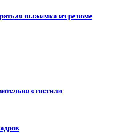
 краткая выжимка из резюме
твительно ответили
кадров