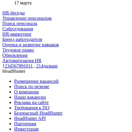
17 марта
HR-беседы
Управление персоналом
Поиск персонала
Собеседования
HR-маркетинг
Бренд работодателя
Оценка и развитие навыков
Трудовое право
Обновления
Автоматизация HR
1
2
3
4
5
6
7
8
9
10
11
...
214
дальше
HeadHunter
Размещение вакансий
Поиск по резюме
О компании
Наши вакансии
Реклама на сайте
Требования к ПО
Безопасный HeadHunter
HeadHunter API
Партнерам
Инвесторам