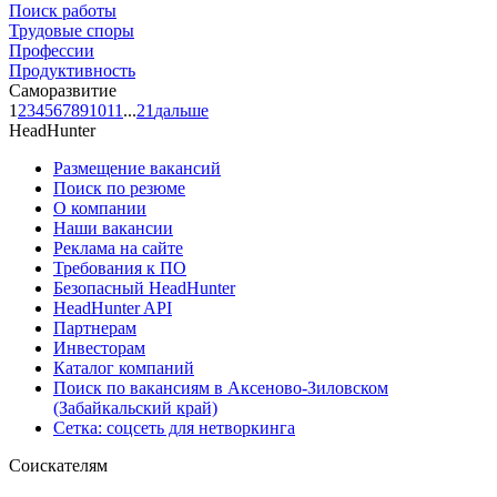
Поиск работы
Трудовые споры
Профессии
Продуктивность
Саморазвитие
1
2
3
4
5
6
7
8
9
10
11
...
21
дальше
HeadHunter
Размещение вакансий
Поиск по резюме
О компании
Наши вакансии
Реклама на сайте
Требования к ПО
Безопасный HeadHunter
HeadHunter API
Партнерам
Инвесторам
Каталог компаний
Поиск по вакансиям в Аксеново-Зиловском
(Забайкальский край)
Сетка: соцсеть для нетворкинга
Соискателям