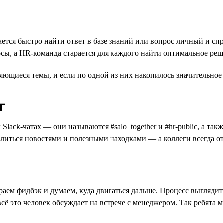
ется быстро найти ответ в базе знаний или вопрос личный и спр
осы, а HR-команда старается для каждого найти оптимальное реш
щиеся темы, и если по одной из них накопилось значительное к
г
ck-чатах — они называются #salo_together и #hr-public, а такж
литься новостями и полезными находками — а коллеги всегда от
ем фидбэк и думаем, куда двигаться дальше. Процесс выглядит т
всё это человек обсуждает на встрече с менеджером. Так ребята 