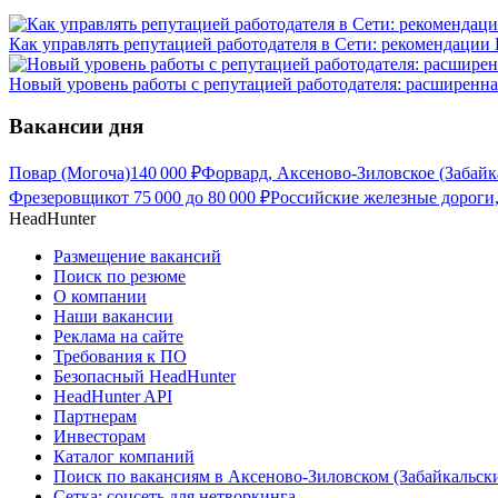
Как управлять репутацией работодателя в Сети: рекомендации
Новый уровень работы с репутацией работодателя: расширенна
Вакансии дня
Повар (Могоча)
140 000
₽
Форвард, Аксеново-Зиловское (Забайк
Фрезеровщик
от
75 000
до
80 000
₽
Российские железные дороги,
HeadHunter
Размещение вакансий
Поиск по резюме
О компании
Наши вакансии
Реклама на сайте
Требования к ПО
Безопасный HeadHunter
HeadHunter API
Партнерам
Инвесторам
Каталог компаний
Поиск по вакансиям в Аксеново-Зиловском (Забайкальск
Сетка: соцсеть для нетворкинга