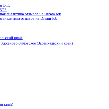
 ВТБ
я аналитика отзывов на Dream Job
альский край)
 Аксеново-Зиловское (Забайкальский край)
ий край)