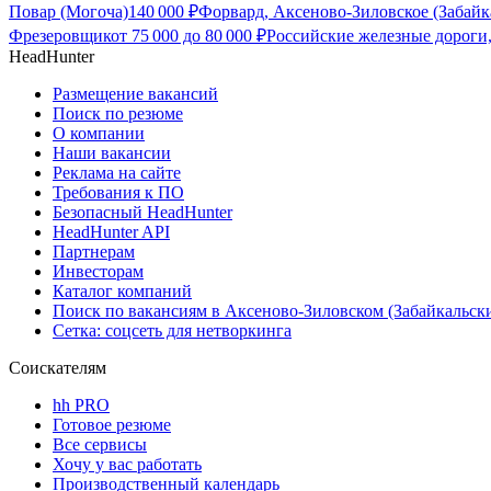
Повар (Могоча)
140 000
₽
Форвард, Аксеново-Зиловское (Забайк
Фрезеровщик
от
75 000
до
80 000
₽
Российские железные дороги,
HeadHunter
Размещение вакансий
Поиск по резюме
О компании
Наши вакансии
Реклама на сайте
Требования к ПО
Безопасный HeadHunter
HeadHunter API
Партнерам
Инвесторам
Каталог компаний
Поиск по вакансиям в Аксеново-Зиловском (Забайкальск
Сетка: соцсеть для нетворкинга
Соискателям
hh PRO
Готовое резюме
Все сервисы
Хочу у вас работать
Производственный календарь