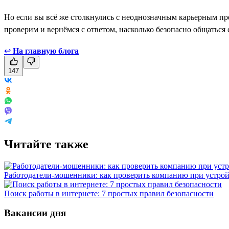
Но если вы всё же столкнулись с неоднозначным карьерным пр
проверим и вернёмся с ответом, насколько безопасно общаться 
↩
На главную блога
147
Читайте также
Работодатели-мошенники: как проверить компанию при устрой
Поиск работы в интернете: 7 простых правил безопасности
Вакансии дня