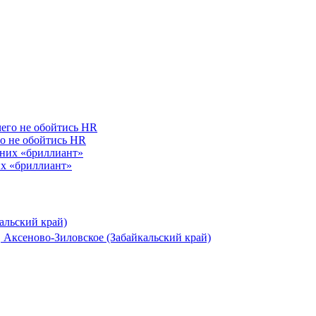
го не обойтись HR
их «бриллиант»
альский край)
 Аксеново-Зиловское (Забайкальский край)