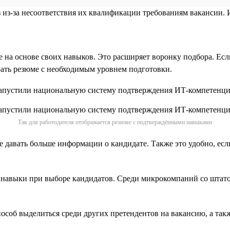
аз из-за несоответствия их квалификации требованиям вакансии.
е на основе своих навыков. Это расширяет воронку подбора. Есл
рать резюме с необходимым уровнем подготовки.
Так для работодателя отображается резюме с подтверждёнными навыками
е давать больше информации о кандидате. Также это удобно, есл
е навыки при выборе кандидатов. Среди микрокомпаний со штат
соб выделиться среди других претендентов на вакансию, а такж