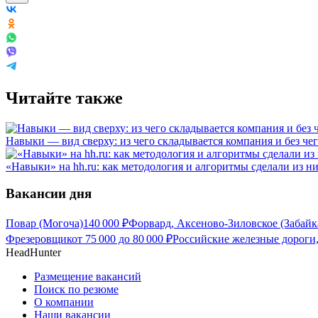
Читайте также
Навыки — вид сверху: из чего складывается компания и без че
«Навыки» на hh.ru: как методология и алгоритмы сделали из н
Вакансии дня
Повар (Могоча)
140 000
₽
Форвард, Аксеново-Зиловское (Забайк
Фрезеровщик
от
75 000
до
80 000
₽
Российские железные дороги,
HeadHunter
Размещение вакансий
Поиск по резюме
О компании
Наши вакансии