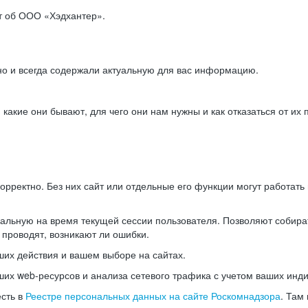
ет об ООО «Хэдхантер».
но и всегда содержали актуальную для вас информацию.
акие они бывают, для чего они нам нужны и как отказаться от их 
рректно. Без них сайт или отдельные его функции могут работат
альную на время текущей сессии пользователя. Позволяют собира
 проводят, возникают ли ошибки.
их действия и вашем выборе на сайтах.
х web-ресурсов и анализа сетевого трафика с учетом ваших инд
есть в
Реестре персональных данных на сайте Роскомнадзора
. Там