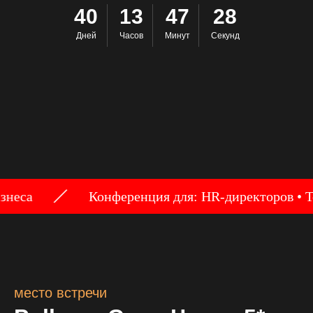
40
13
47
27
Дней
Часов
Минут
Секунд
Конференция для: HR-директоров • Топ-м
место встречи