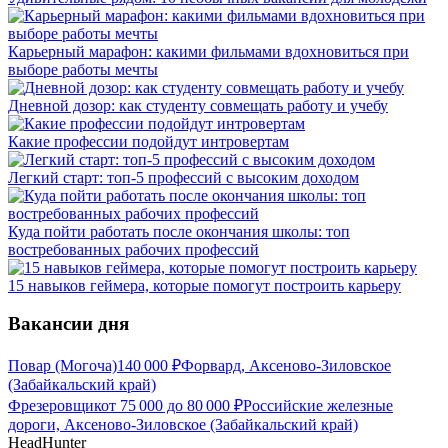
Карьерный марафон: какими фильмами вдохновиться при
выборе работы мечты
Дневной дозор: как студенту совмещать работу и учебу
Какие профессии подойдут интровертам
Легкий старт: топ-5 профессий с высоким доходом
Куда пойти работать после окончания школы: топ
востребованных рабочих профессий
15 навыков геймера, которые помогут построить карьеру
Вакансии дня
Повар (Могоча)
140 000
₽
Форвард, Аксеново-Зиловское
(Забайкальский край)
Фрезеровщик
от
75 000
до
80 000
₽
Российские железные
дороги, Аксеново-Зиловское (Забайкальский край)
HeadHunter