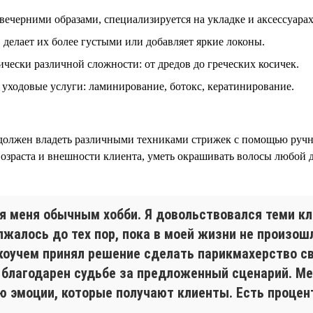
ечерними образами, специализируется на укладке и аксессуарах
 делает их более густыми или добавляет яркие локоны.
чески различной сложности: от дредов до греческих косичек.
уходовые услуги: ламинирование, ботокс, кератинирование.
должен владеть различными техниками стрижек с помощью ручн
 возраста и внешности клиента, уметь окрашивать волосы любой
я меня обычным хобби. Я довольствовался теми кл
лжалось до тех пор, пока в моей жизни не произош
оучем принял решение сделать парикмахерство сво
р благодарен судьбе за предложенный сценарий. М
 эмоции, которые получают клиенты. Есть процент 