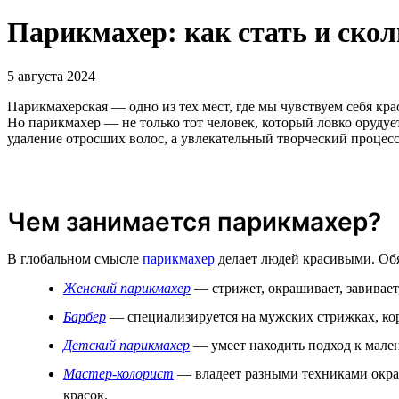
Парикмахер: как стать и ско
5 августа 2024
Парикмахерская — одно из тех мест, где мы чувствуем себя к
Но парикмахер — не только тот человек, который ловко орудуе
удаление отросших волос, а увлекательный творческий процесс
Чем занимается парикмахер?
В глобальном смысле
парикмахер
делает людей красивыми. Обя
Женский парикмахер
— стрижет, окрашивает, завивает,
Барбер
— специализируется на мужских стрижках, кор
Детский парикмахер
— умеет находить подход к мале
Мастер-колорист
— владеет разными техниками окраш
красок.