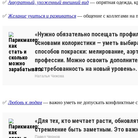
✅
Аккуратный, ухоженный внешний вид
— опрятная одежда, кр
✅
Желание учиться и развиваться
— общение с коллегами на п
«Нужно обязательно посещать профил
основами колористики — уметь выбира
способов покраски: мелирование, аэр
профессии. Можно освоить дополнител
востребованность на новый уровень».
Наталья Чижова
✅
Любовь к людям
— важно уметь не допускать конфликтные си
«Для тех, кто мечтает расти, обновл
стремление быть заметным. Это важно
Павел Чернов