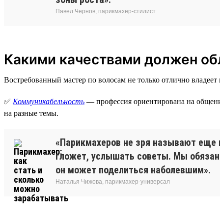
Павел Чернов, парикмахер-стилист
Какими качествами должен об
Востребованный мастер по волосам не только отлично владеет
✅
Коммуникабельность
— профессия ориентирована на общение
на разные темы.
«Парикмахеров не зря называют еще и
гложет, услышать советы. Мы обязан
он может поделиться наболевшим».
Наталья Чижова, парикмахер-универсал