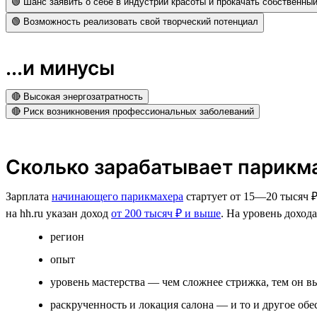
🟢 Шанс заявить о себе в индустрии красоты и прокачать собственны
🟢 Возможность реализовать свой творческий потенциал
...и минусы
🔴 Высокая энергозатратность
🔴 Риск возникновения профессиональных заболеваний
Сколько зарабатывает парикм
Зарплата
начинающего парикмахера
стартует от 15­­—20 тысяч 
на hh.ru указан доход
от 200 тысяч ₽ и выше
. На уровень доход
регион
опыт
уровень мастерства — чем сложнее стрижка, тем он 
раскрученность и локация салона — и то и другое об