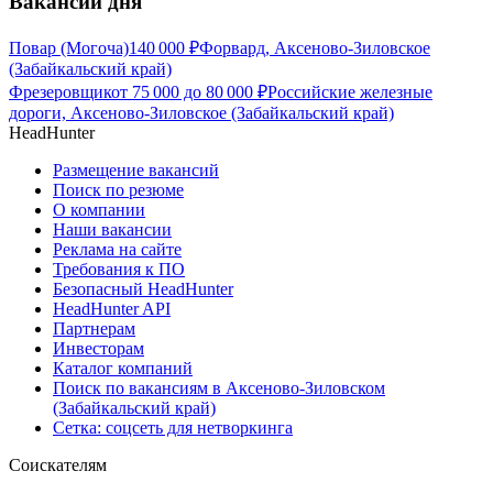
Вакансии дня
Повар (Могоча)
140 000
₽
Форвард, Аксеново-Зиловское
(Забайкальский край)
Фрезеровщик
от
75 000
до
80 000
₽
Российские железные
дороги, Аксеново-Зиловское (Забайкальский край)
HeadHunter
Размещение вакансий
Поиск по резюме
О компании
Наши вакансии
Реклама на сайте
Требования к ПО
Безопасный HeadHunter
HeadHunter API
Партнерам
Инвесторам
Каталог компаний
Поиск по вакансиям в Аксеново-Зиловском
(Забайкальский край)
Сетка: соцсеть для нетворкинга
Соискателям