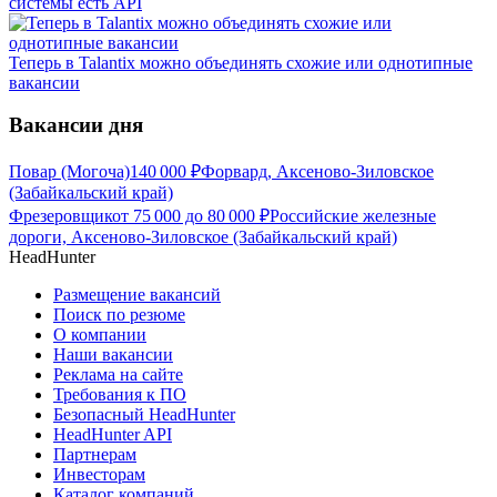
системы есть API
Теперь в Talantix можно объединять схожие или однотипные
вакансии
Вакансии дня
Повар (Могоча)
140 000
₽
Форвард, Аксеново-Зиловское
(Забайкальский край)
Фрезеровщик
от
75 000
до
80 000
₽
Российские железные
дороги, Аксеново-Зиловское (Забайкальский край)
HeadHunter
Размещение вакансий
Поиск по резюме
О компании
Наши вакансии
Реклама на сайте
Требования к ПО
Безопасный HeadHunter
HeadHunter API
Партнерам
Инвесторам
Каталог компаний