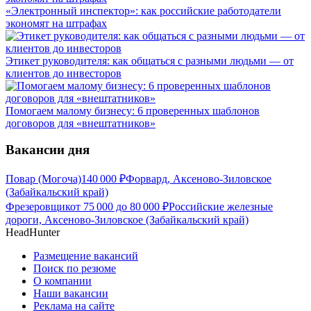
«Электронный инспектор»: как российские работодатели
экономят на штрафах
Этикет руководителя: как общаться с разными людьми — от
клиентов до инвесторов
Помогаем малому бизнесу: 6 проверенных шаблонов
договоров для «внештатников»
Вакансии дня
Повар (Могоча)
140 000
₽
Форвард, Аксеново-Зиловское
(Забайкальский край)
Фрезеровщик
от
75 000
до
80 000
₽
Российские железные
дороги, Аксеново-Зиловское (Забайкальский край)
HeadHunter
Размещение вакансий
Поиск по резюме
О компании
Наши вакансии
Реклама на сайте