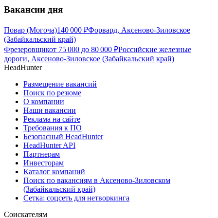
Вакансии дня
Повар (Могоча)
140 000
₽
Форвард, Аксеново-Зиловское
(Забайкальский край)
Фрезеровщик
от
75 000
до
80 000
₽
Российские железные
дороги, Аксеново-Зиловское (Забайкальский край)
HeadHunter
Размещение вакансий
Поиск по резюме
О компании
Наши вакансии
Реклама на сайте
Требования к ПО
Безопасный HeadHunter
HeadHunter API
Партнерам
Инвесторам
Каталог компаний
Поиск по вакансиям в Аксеново-Зиловском
(Забайкальский край)
Сетка: соцсеть для нетворкинга
Соискателям