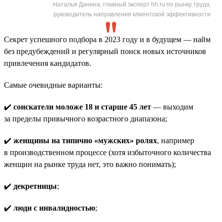
Наталья Данина, главный эксперт hh.ru по рынку труда,
руководитель направления клиентской эффективности
Секрет успешного подбора в 2023 году и в будущем — найм
без предубеждений и регулярный поиск новых источников
привлечения кандидатов.
Самые очевидные варианты:
✔️
соискатели моложе 18 и старше 45 лет
— выходим
за пределы привычного возрастного диапазона;
✔️
женщины на типично «мужских» ролях
, например
в производственном процессе (хотя избыточного количества
женщин на рынке труда нет, это важно понимать);
✔️
декретницы
;
✔️
люди с инвалидностью
;