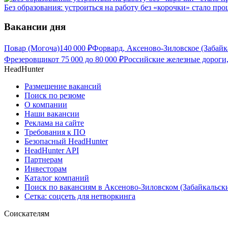
Без образования: устроиться на работу без «корочки» стало про
Вакансии дня
Повар (Могоча)
140 000
₽
Форвард, Аксеново-Зиловское (Забайк
Фрезеровщик
от
75 000
до
80 000
₽
Российские железные дороги,
HeadHunter
Размещение вакансий
Поиск по резюме
О компании
Наши вакансии
Реклама на сайте
Требования к ПО
Безопасный HeadHunter
HeadHunter API
Партнерам
Инвесторам
Каталог компаний
Поиск по вакансиям в Аксеново-Зиловском (Забайкальск
Сетка: соцсеть для нетворкинга
Соискателям