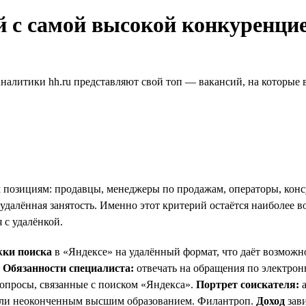
й с самой высокой конкуренци
налитики hh.ru представляют свой топ — вакансий, на которые в
 позициям: продавцы, менеджеры по продажам, операторы, консул
 удалённая занятость. Именно этот критерий остаётся наиболее 
 с удалёнкой.
жки поиска
в «Яндексе» на удалённый формат, что даёт возможно
!
Обязанности специалиста:
отвечать на обращения по электрон
вопросы, связанные с поиском «Яндекса».
Портрет соискателя:
а
 или неоконченным высшим образованием. Филантроп.
Доход
зави