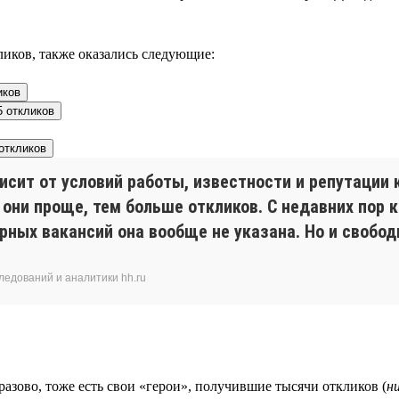
иков, также оказались следующие:
иков
5 откликов
откликов
исит от условий работы, известности и репутации 
они проще, тем больше откликов. С недавних пор 
рных вакансий она вообще не указана. Но и свобо
ледований и аналитики hh.ru
азово, тоже есть свои «герои», получившие тысячи откликов (
н