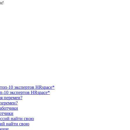
х!
п-10 экспертов HRspace*
 перемен?
ботчики
сий найти свою