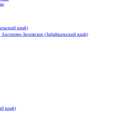
ще
альский край)
 Аксеново-Зиловское (Забайкальский край)
ий край)