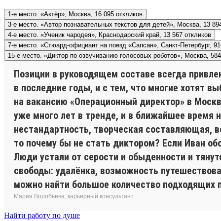
1-е место. «Актёр», Москва, 16 095 откликов
3-е место. «Автор познавательных текстов для детей», Москва, 13 89
4-е место. «Ученик чародея», Краснодарский край, 13 567 откликов
7-е место. «Стюард-официант на поезд «Сапсан», Санкт-Петербург, 91
15-е место. «Диктор по озвучиванию голосовых роботов», Москва, 584
Позиции в руководящем составе всегда привле
в последние годы, и с тем, что многие хотят в
на вакансию «Операционный директор» в Москве.
уже много лет в тренде, и в ближайшее время 
нестандартность, творческая составляющая, во
то почему бы не стать диктором? Если Иван об
Люди устали от серости и обыденности и тянут
свободы: удалёнка, возможность путешествоват
можно найти большое количество подходящих 
Мария Воробьёва, карьерный консультант
Найти работу по душе