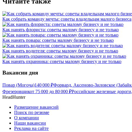
Читайте также
Как собрать команду мечты: советы владельцам малого бизнеса
Как нанять флориста: советы малому бизнесу и не только
Как нанять повара: советы малому бизнесу и не только
Как нанять водителя: советы малому бизнесу и не только
Как нанять охранника: советы малому бизнесу и не только
Вакансии дня
Повар (Могоча)
140 000
₽
Форвард, Аксеново-Зиловское (Забайк
Фрезеровщик
от
75 000
до
80 000
₽
Российские железные дороги,
HeadHunter
Размещение вакансий
Поиск по резюме
О компании
Наши вакансии
Реклама на сайте