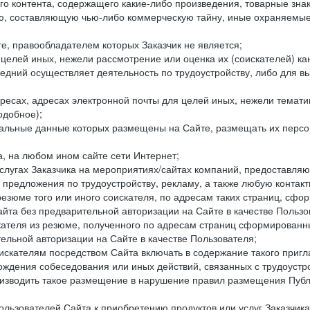
го контента, содержащего какие-либо произведения, товарные зн
составляющую чью-либо коммерческую тайну, иные охраняемые р
е, правообладателем которых Заказчик не является;
целей иных, нежели рассмотрение или оценка их (соискателей) ка
едний осуществляет деятельность по трудоустройству, либо для в
ресах, адресах электронной почты для целей иных, нежели темати
одобное);
ональные данные которых размещены на Сайте, размещать их персо
а, на любом ином сайте сети Интернет;
слугах Заказчика на мероприятиях/сайтах компаний, предоставляю
е предложения по трудоустройству, рекламу, а также любую конта
резюме того или иного соискателя, по адресам таких страниц, сф
та без предварительной авторизации на Сайте в качестве Пользо
скателя из резюме, полученного по адресам страниц сформирован
ельной авторизации на Сайте в качестве Пользователя;
искателям посредством Сайта включать в содержание такого пригл
хождения собеседования или иных действий, связанных с трудоустр
оизводить такое размещение в нарушение правил размещения Публ
льзователей Сайта к приобретению продуктов или услуг Заказчика