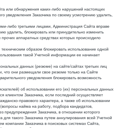
айта или обнаружения каких-либо нарушений настоящих
ого уведомления Заказчика по своему усмотрению удалить,
кими-либо третьими лицами, Администрация Сайта вправе
нию удалить, блокировать или принудительно изменить
и прочих аппаратных средствах которых происходило
и техническим образом блокировать использование одной
спользования такой Учетной информации ее начинает
сональных данных (резюме) на сайте/сайтах третьих лиц
и, что они размещали свое резюме только на Сайте
дварительного уведомления блокировать возможность
искателей) об использовании его (их) персональных данных
ся клиентом Заказчика, если последний осуществляет
ражданско-правового характера, а также об использовании
(вопросы найма на работу, подбора кандидатов,
ез предупреждения Заказчика, в отношении которого
а для такого Заказчика путем аннулирования всей Учетной
ем компании Заказчика в поисковых системах Сайта,