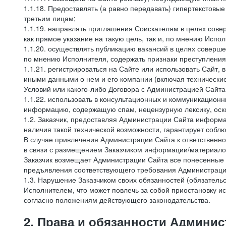
1.1.18. Предоставлять (а равно передавать) гипертекстовы
третьим лицам;
1.1.19. направлять приглашения Соискателям в целях сов
как прямое указание на такую цель, так и, по мнению Испо
1.1.20. осуществлять публикацию вакансий в целях соверше
по мнению Исполнителя, содержать признаки преступления
1.1.21. регистрироваться на Сайте или использовать Сайт,
иными данными о нем и его компании (включая технические
Условий или какого-либо Договора с Администрацией Сайта
1.1.22. использовать в консультационных и коммуникацион
информацию, содержащую спам, нецензурную лексику, оск
1.2. Заказчик, предоставляя Администрации Сайта инфор
наличия такой технической возможности, гарантирует собл
В случае привлечения Администрации Сайта к ответственно
в связи с размещением Заказчиком информации/материало
Заказчик возмещает Администрации Сайта все понесенные е
предъявления соответствующего требования Администрацие
1.3. Нарушение Заказчиком своих обязанностей (обязатель
Исполнителем, что может повлечь за собой приостановку ис
согласно положениям действующего законодательства.
2. Права и обязанности Админис