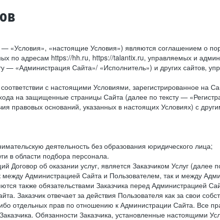
тов
у — «Условия», «настоящие Условия») являются соглашением о по
х по адресам https://hh.ru, https://talantix.ru, управляемых и 
тексту — «Администрация Сайта»/ «Исполнитель») и других сайтов,
соответствии с настоящими Условиями, зарегистрированное на Са
хода на защищенные страницы Сайта (далее по тексту — «Регистр
ия правовых оснований, указанных в настоящих Условиях) с дру
имательскую деятельность без образования юридического лица;
ги в области подбора персонала.
 Договор об оказании услуг, является Заказчиком Услуг (далее по
к между Администрацией Сайта и Пользователем, так и между Адми
ются также обязательствами Заказчика перед Администрацией Сай
йта. Заказчик отвечает за действия Пользователя как за свои соб
либо отдельных прав по отношению к Администрации Сайта. Все п
Заказчика. Обязанности Заказчика, установленные настоящими Ус