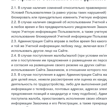
2.1. В случае наличия сомнений относительно правомерно
Условий Пользователями (а равно угрозы таких нарушений)
блокировать или принудительно изменить Учетную информа
2.2. В случае наличия сведений об использовании Учетно
в любое время и без предварительного уведомления Заказч
такую Учетную информацию Пользователя, а также учетную
использование блокируемой Учетной информации Пользова
2.3. Администрация Сайта вправе в любое время без каког
и той же Учетной информации любому лицу, включая всех П
использовать другое лицо на Сайте.
2.4. В случае поступления жалобы/жалоб (при условии ее/и
или о поступлении им предложения о размещении их персон
и согласия на размещение своего резюме на других сайтах
использования Сайта Заказчиком, в отношении которого по
2.5. В случае поступления в адрес Администрации Сайта жа
для целей иных, нежели рассмотрение или оценка их канди
деятельность по трудоустройству, либо для выполнения раб
информации о телефонах, почтовых адресах, адресах элект
предложения позиций и кандидатур и тому подобное), Адми
поступила жалоба, приостановить исполнение своих обязат
информации Заказчика и его Регистрации, а также прекращ