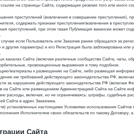
е ссылки на страницы Сайта, содержащие резюме того или иного со
ершения преступлений (вовлечения в совершение преступления), п
лнителя, содержать признаки преступления/вовлечения в преступле
ния преступлений, при этом такая Публикация вакансии может содер
.
 в случае если Пользователь или Заказчик ранее обращался за реги
 и другие параметры) и его Регистрация была заблокирована или
.
ных каналах Сайта (включая различные сообщества Сайта, чаты, о
орбительные, провокационные выражения и тому подобное.
мацию/материалы к размещению на Сайте, либо размещая информа
юдение им требований действующего законодательства РФ, включая
сти за нарушение действующего законодательства РФ (включая Фе
в на Сайте или размещением Администрацией Сайта на Сайте инф
ю расходы, включая, но не ограничиваясь: штрафы, судебные рас
й Сайта в адрес Заказчика.
ств) установленных настоящими Условиями использования Сайтов 
полнения Исполнителем своих обязательств по такому Договору, а
трации Сайта