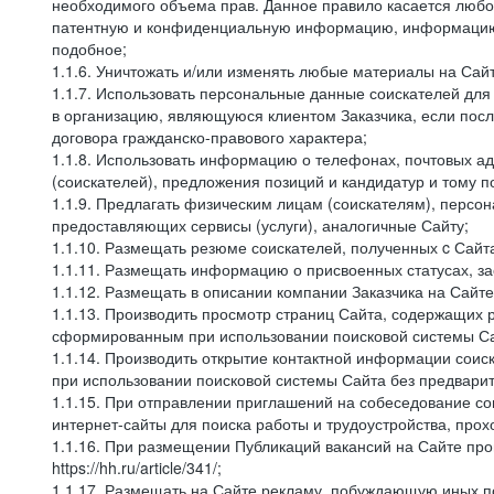
необходимого объема прав. Данное правило касается любо
патентную и конфиденциальную информацию, информацию, 
подобное;
1.1.6. Уничтожать и/или изменять любые материалы на Сайт
1.1.7. Использовать персональные данные соискателей для 
в организацию, являющуюся клиентом Заказчика, если посл
договора гражданско-правового характера;
1.1.8. Использовать информацию о телефонах, почтовых ад
(соискателей), предложения позиций и кандидатур и тому п
1.1.9. Предлагать физическим лицам (соискателям), перс
предоставляющих сервисы (услуги), аналогичные Сайту;
1.1.10. Размещать резюме соискателей, полученных c Сайт
1.1.11. Размещать информацию о присвоенных статусах, за
1.1.12. Размещать в описании компании Заказчика на Сайт
1.1.13. Производить просмотр страниц Сайта, содержащих 
сформированным при использовании поисковой системы Сай
1.1.14. Производить открытие контактной информации сои
при использовании поисковой системы Сайта без предварит
1.1.15. При отправлении приглашений на собеседование со
интернет-сайты для поиска работы и трудоустройства, про
1.1.16. При размещении Публикаций вакансий на Сайте пр
https://hh.ru/article/341/;
1.1.17. Размещать на Сайте рекламу, побуждающую иных по