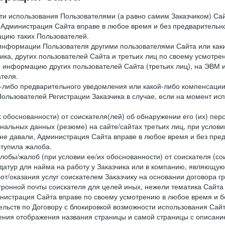
сти использования Пользователями (а равно самим Заказчиком) С
 Администрация Сайта вправе в любое время и без предварительн
цию таких Пользователей.
й информации Пользователя другими пользователями Сайта или ка
ика, других пользователей Сайта и третьих лиц по своему усмотре
 информацию других пользователей Сайта (третьих лиц), на ЭВМ 
теля.
о-либо предварительного уведомления или какой-либо компенсаци
ользователей Регистрации Заказчика в случае, если на момент и
х обоснованности) от соискателя(лей) об обнаружении его (их) пер
альных данных (резюме) на сайте/сайтах третьих лиц, при услови
 не давали, Администрация Сайта вправе в любое время и без пре
ступила жалоба.
лобы/жалоб (при условии ее/их обоснованности) от соискателя (со
датур для найма на работу у Заказчика или в компанию, являющую
от/оказания услуг соискателем Заказчику на основании договора г
ронной почты соискателя для целей иных, нежели тематика Сайта 
нистрация Сайта вправе по своему усмотрению в любое время и б
ельств по Договору с блокировкой возможности использования Сайт
ения отображения названия страницы и самой страницы с описани