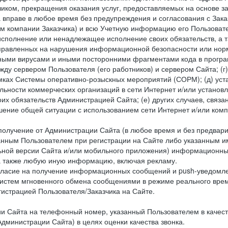
чиком, прекращения оказания услуг, предоставляемых на основе за
 вправе в любое время без предупреждения и согласования с Зака
ем компании Заказчика) и всю Учетную информацию его Пользовате
исполнение или ненадлежащее исполнение своих обязательств, а т
правленных на нарушения информационной безопасности или норм
рными вирусами и иными посторонними фрагментами кода в програм
жду сервером Пользователя (его работников) и сервером Сайта; 
мках Системы оперативно-розыскных мероприятий (СОРМ); (д) уста
ьности коммерческих организаций в сети Интернет и/или установ
 обязательств Администрацией Сайта; (е) других случаев, связан
дшение общей ситуации с использованием сети Интернет и/или ко
 получение от Администрации Сайта (в любое время и без предва
занным Пользователем при регистрации на Сайте либо указанным и
ной версии Сайта и/или мобильного приложения) информационных
а также любую иную информацию, включая рекламу.
огласие на получение информационных сообщений и push-уведомл
систем мгновенного обмена сообщениями в режиме реального време
егистрацией Пользователя/Заказчика на Сайте.
Сайта на телефонный номер, указанный Пользователем в качестве 
дминистрации Сайта) в целях оценки качества звонка.