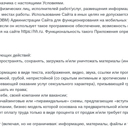
казчика с настоящими Условиями.
физических лиц, исполнителей работ/услуг, размещения информаци
 местах работы. Использование Сайта в иных целях не допускаетс
ВМ) Администрации Сайта для функционирования на мобильных ус
ли он использует такое программное обеспечение, возможность и
 на сайте https://hh.ru. Функциональность такого Приложения оп
дующих действий:
ространять, сохранять, загружать и/или уничтожать материалы (
рмацию в виде текста, изображения, видео, звука, ссылки или про
ожной, грубой, непристойной (со скрытым интимным и эротически
мевающей оказание услуг сексуального характера), призывающей 
шать их права;
ебе, своей компании или вакансии;
чайзинговые или «пирамидальные» схемы, предлагающие «вступить
ании, бизнес-модель которой основана на предварительной и/ил
 оплату труда только в виде процента от продаж и/или требует пр
т (включая, но не ограничивая: информацию, материалы, файлы и т.