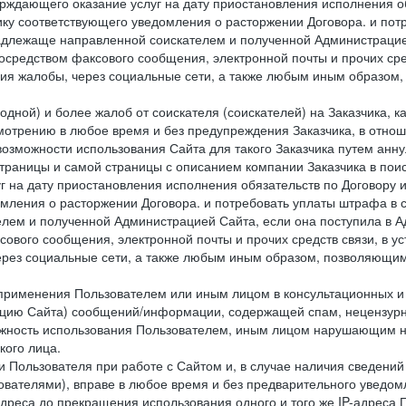
ждающего оказание услуг на дату приостановления исполнения обя
ку соответствующего уведомления о расторжении Договора. и пот
надлежаще направленной соискателем и полученной Администрацие
посредством факсового сообщения, электронной почты и прочих сре
ия жалобы, через социальные сети, а также любым иным образом,
одной) и более жалоб от соискателя (соискателей) на Заказчика, 
отрению в любое время и без предупреждения Заказчика, в отнош
 возможности использования Сайта для такого Заказчика путем анн
страницы и самой страницы с описанием компании Заказчика в пои
 на дату приостановления исполнения обязательств по Договору и
мления о расторжении Договора. и потребовать уплаты штрафа в 
елем и полученной Администрацией Сайта, если она поступила в
сового сообщения, электронной почты и прочих средств связи, в 
рез социальные сети, а также любым иным образом, позволяющим
 применения Пользователем или иным лицом в консультационных 
рацию Сайта) сообщений/информации, содержащей спам, нецензурн
можность использования Пользователем, иным лицом нарушающим 
кого лица.
 Пользователя при работе с Сайтом и, в случае наличия сведений 
ователями), вправе в любое время и без предварительного уведом
-адреса до прекращения использования одного и того же IP-адреса