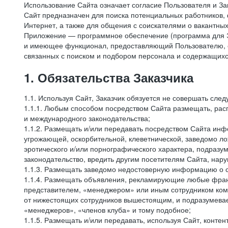
Использование Сайта означает согласие Пользователя и За
Сайт предназначен для поиска потенциальных работников, 
Интернет, а также для общения с соискателями о вакантных
Приложение — программное обеспечение (программа для Э
и имеющее функционал, предоставляющий Пользователю, ес
связанных с поиском и подбором персонала и содержащихся
1. Обязательства Заказчика
1.1. Используя Сайт, Заказчик обязуется не совершать сле
1.1.1. Любым способом посредством Сайта размещать, расп
и международного законодательства;
1.1.2. Размещать и/или передавать посредством Сайта инфо
угрожающей, оскорбительной, клеветнической, заведомо л
эротического и/или порнографического характера, подразу
законодательство, вредить другим посетителям Сайта, нару
1.1.3. Размещать заведомо недостоверную информацию о с
1.1.4. Размещать объявления, рекламирующие любые фран
представителем, «менеджером» или иным сотрудником комп
от нижестоящих сотрудников вышестоящим, и подразумевает
«менеджеров», «членов клуба» и тому подобное;
1.1.5. Размещать и/или передавать, используя Сайт, контен