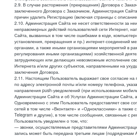
2.9. В случае расторжения (прекращения) Договора с Заказ
заключенного Договора с Заказчиком, Администрация Сайта
причин удалить Регистрацию (включая страницы с описани
2.10. Администрация Сайта не несет ответственности за не
неправомерных действий пользователей сети Интернет, на
Сайта, вызванных в том числе ошибками в коде, компьюте
установления, прекращения и пр.) интернет-соединений ме
органами, а также иными организациями мероприятий в ра
регулирования иными организациями) хозяйственной деятел
затрудняющих или делающих невозможным исполнение своих
Интернета и/или других субъектов, направленными на уху
заключения Договора.
2.11. Настоящим Пользователь выражает свое согласие на
по адресу электронной почты и/или номеру телефона, ука
направления push-уведомлений (при использовании мобиль
Администрации Сайта и об Услугах Администрации Сайта, 
Одновременно с этим Пользователь предоставляет свое с
сетей в том числе «Вконтакте» и «Одноклассники» а также 
Telegram и другие), в том числе сообщения, связанные с р
Пользователь уведомлен о том, что:
— звонки, осуществляемые представителями Администрации 
запись может быть передана третьим лицам (подрядчикам А