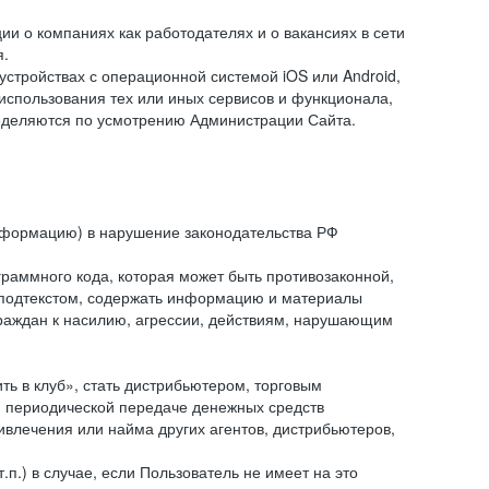
и о компаниях как работодателях и о вакансиях в сети
я.
тройствах с операционной системой iOS или Android,
спользования тех или иных сервисов и функционала,
ределяются по усмотрению Администрации Сайта.
информацию) в нарушение законодательства РФ
граммного кода, которая может быть противозаконной,
м подтекстом, содержать информацию и материалы
граждан к насилию, агрессии, действиям, нарушающим
 в клуб», стать дистрибьютером, торговым
и периодической передаче денежных средств
ивлечения или найма других агентов, дистрибьютеров,
п.) в случае, если Пользователь не имеет на это