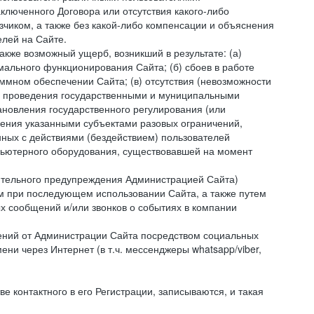
ключенного Договора или отсутствия какого-либо
зчиком, а также без какой-либо компенсации и объяснения
лей на Сайте.
акже возможный ущерб, возникший в результате: (а)
ального функционирования Сайта; (б) сбоев в работе
мном обеспечении Сайта; (в) отсутствия (невозможности
(г) проведения государственными и муниципальными
новления государственного регулирования (или
ления указанными субъектами разовых ограничений,
ных с действиями (бездействием) пользователей
мпьютерного оборудования, существовавшей на момент
рительного предупреждения Администрацией Сайта)
м при последующем использовании Сайта, а также путем
 сообщений и/или звонков о событиях в компании
ений от Администрации Сайта посредством социальных
ни через Интернет (в т.ч. мессенджеры whatsapp/viber,
контактного в его Регистрации, записываются, и такая