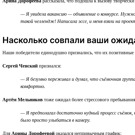
Арина Дорофеева
рассказала, что подошла к вызову творчески
— Я увидела вакансию — объявление о конкурсе. Нужно 
такой челлендж! Написала эссе, и меня взяли на проек
Насколько совпали ваши ожида
Наши победители единодушно признались, что их позитивные э
Сергей Ченский
признался:
— Я безумно переживал и думал, что съёмочная группа
комфортно.
Артём Мельников
тоже ожидал более стрессового пребывания
— Я предполагал достаточно нудный процесс съёмок, но
было просто улыбаться в камеру.
Для
Арины Дорофеевой
оказался непривычным график: