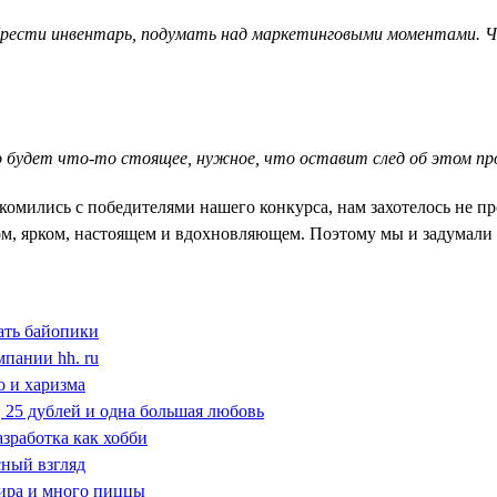
рести инвентарь, подумать над маркетинговыми моментами. Ча
о будет что-то стоящее, нужное, что оставит след об этом пр
мились с победителями нашего конкурса, нам захотелось не про
ном, ярком, настоящем и вдохновляющем. Поэтому мы и задумал
ать байопики
мпании hh. ru
о и харизма
ь, 25 дублей и одна большая любовь
азработка как хобби
сный взгляд
мира и много пиццы