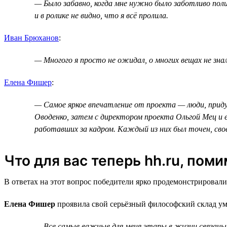
— Было забавно, когда мне нужно было заботливо поли
и в ролике не видно, что я всё пролила.
Иван Брюханов
:
— Многого я просто не ожидал, о многих вещах не зна
Елена Фишер
:
— Самое яркое впечатление от проекта — люди, придум
Оводенко, затем с директором проекта Ольгой Мец и е
работавших за кадром. Каждый из них был точен, сво
Что для вас теперь hh.ru, пом
В ответах на этот вопрос победители ярко продемонстрировали
Елена Фишер
проявила свой серьёзный философский склад ум
— Все самые важные для меня этапы в жизни связаны с