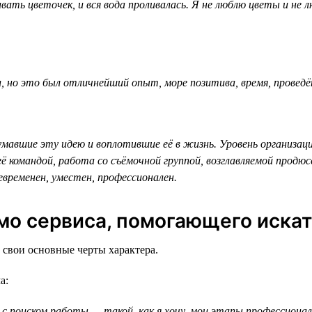
вать цветочек, и вся вода проливалась. Я не люблю цветы и не
л, но это был отличнейший опыт, море позитива, время, провед
авшие эту идею и воплотившие её в жизнь. Уровень организации
ё командой, работа со съёмочной группой, возглавляемой продюсе
евременен, уместен, профессионален.
имо сервиса, помогающего искат
 свои основные черты характера.
а:
 поиском работы — такой, как я хочу, мои этапы профессиональн