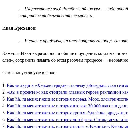
— На развитие своей футбольной школы — надо приоб
потратим на благотворительность.
Иван Брюханов
:
— Я ещё не придумал, на что потрачу гонорар. Но эт
Кажется, Иван выразил наши общие ощущения: когда мы познако
след», сохранить память об этом рабочем процессе — необыч
Семь выпусков уже вышло:
1.
Какие люди в «Хедхантервуде»: почему job-сервис стал сним
2.
«Вы в проекте!»: как отбирали главных героев рекламной ка
3.
Как hh. ru меняет жизнь: история первая. Море, электричеств
4.
Как hh. ru меняет жизнь: история вторая. 30 000 шагов в ден
5.
Как hh. ru меняет жизнь: история третья. Удалёнка, дреды и р
6.
Как hh. ru меняет жизнь: история четвёртая. Стиль, мечта и я
7.
Как hh. ru меняет жизнь: история пятая. «Лужники», Кубок 