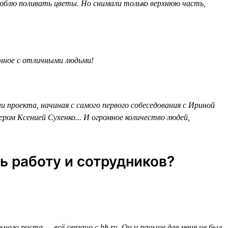
 люблю поливать цветы. Но снимали только верхнюю часть,
ённое с отличными людьми!
 проекта, начиная с самого первого собеседования с Ириной
ром Ксенией Сухенко... И огромное количество людей,
ь работу и сотрудников?
ого роста — всё связано с hh.ru. Он и раньше для меня не был