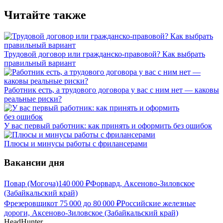
Читайте также
Трудовой договор или гражданско-правовой? Как выбрать
правильный вариант
Работник есть, а трудового договора у вас с ним нет — каковы
реальные риски?
У вас первый работник: как принять и оформить без ошибок
Плюсы и минусы работы с фрилансерами
Вакансии дня
Повар (Могоча)
140 000
₽
Форвард, Аксеново-Зиловское
(Забайкальский край)
Фрезеровщик
от
75 000
до
80 000
₽
Российские железные
дороги, Аксеново-Зиловское (Забайкальский край)
HeadHunter