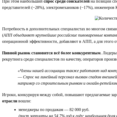
При этом наибольший
спрос среди соискателей
на позиции сп
представителей (−28%), электромехаников (−17%), инженеров
Потребность в дополнительных специалистах во многом связан
(
АПП объединяет крупнейшие российские пивоваренные компании
операционной эффективности, добавляют в АПП, а для этого 
Пивной рынок становится всё более конкурентным
. Лидеры
рекрутинга среди специалистов по качеству, операторов прои
«Члены нашей ассоциации также работают над контро
—
Спрос на линейный персонал вызван спадом внешней
например со строительным рынком и онлайн-ретейло
Игроки, конкурируя между собой, повышают предлагаемые за
отрасли
вошли:
менеджеры по продажам — 82 000 руб.
(рост зарплаты на 54,7% год к году; наибольшая дол