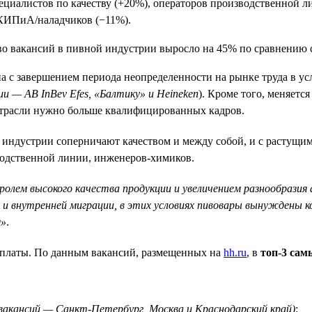
ециалистов по качеству (+20%), операторов производственной л
 КИПиА/наладчиков (−11%).
а с завершением периода неопределенности на рынке труда в у
 — AB InBev Efes, «Балтику» и Heineken
). Кроме того, меняет
отрасли нужно больше квалифицированных кадров.
 индустрии соперничают качеством и между собой, и с растущ
зводственной линии, инженеров-химиков.
лем высокого качества продукции и увеличением разнообразия
 и внутренней миграции, в этих условиях пивовары вынуждены к
м»
.
рплаты. По данным вакансий, размещенных на
hh.ru
, в
топ-3 са
я вакансий — Санкт-Петербург, Москва и Краснодарский край)
;