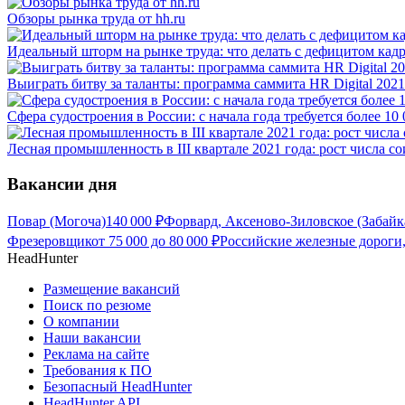
Обзоры рынка труда от hh.ru
Идеальный шторм на рынке труда: что делать с дефицитом кад
Выиграть битву за таланты: программа саммита HR Digital 2021
Сфера судостроения в России: с начала года требуется более 10
Лесная промышленность в III квартале 2021 года: рост числа с
Вакансии дня
Повар (Могоча)
140 000
₽
Форвард, Аксеново-Зиловское (Забайк
Фрезеровщик
от
75 000
до
80 000
₽
Российские железные дороги,
HeadHunter
Размещение вакансий
Поиск по резюме
О компании
Наши вакансии
Реклама на сайте
Требования к ПО
Безопасный HeadHunter
HeadHunter API