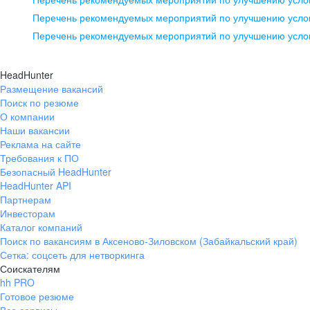
pr@ural.hh.ru
Перечень рекомендуемых мероприятий по улучшению услов
Перечень рекомендуемых мероприятий по улучшению усло
Новосибирск
ул. Большевистская, д. 35,
HeadHunter
помещение 21
Размещение вакансий
Поиск по резюме
+7 383 207-94-64
О компании
pr@nsk.hh.ru
Наши вакансии
Реклама на сайте
Требования к ПО
Безопасный HeadHunter
HeadHunter API
Партнерам
Инвесторам
Каталог компаний
Поиск по вакансиям в Аксеново-Зиловском (Забайкальский край)
Сетка: соцсеть для нетворкинга
Соискателям
hh PRO
Готовое резюме