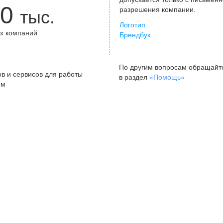
0
разрешения компании.
тыс.
Логотип
х компаний
Брендбук
+
По другим вопросам обращайт
в и сервисов для работы
в раздел
«Помощь»
ом
Санкт-Петербург
Я
ул. Жуковского, д. 19, особняк
ул