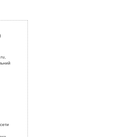
р
ru,
льний
 сети
ого