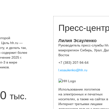
Пресс-цент
оторой
Лилия Эсауленко
 Цель hh.ru —
Руководитель пресс-службы hh.
у, и делать так,
макрорегион Сибирь, Урал, Да
и содержит более
Восток
чение 2025 г.
оп-3 в мире
+7 (383) 207-94-64
ников.
l.esaulenko@hh.ru
Использование логотипов
0
тыс.
на электронных и печатных
носителях, а также на сайтах в
Интернет третьими лицами
допускается только с письменн