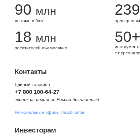
90
239
млн
резюме в базе
проверенны
18
50
млн
инструменто
посетителей ежемесячно
с персонал
Контакты
Единый телефон
+7 800 100-64-27
звонок из регионов России бесплатный
Региональные офисы HeadHunter
Москва
Инвесторам
внутригородская территория