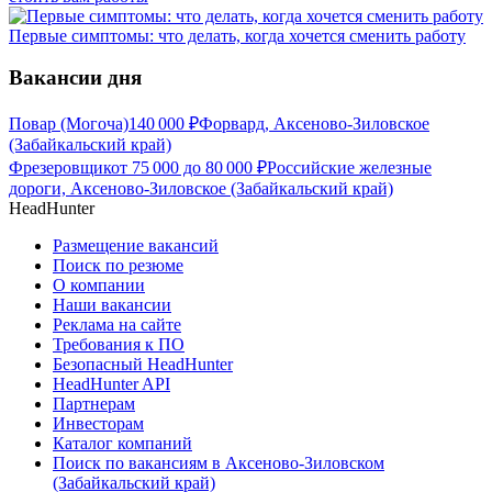
Первые симптомы: что делать, когда хочется сменить работу
Вакансии дня
Повар (Могоча)
140 000
₽
Форвард, Аксеново-Зиловское
(Забайкальский край)
Фрезеровщик
от
75 000
до
80 000
₽
Российские железные
дороги, Аксеново-Зиловское (Забайкальский край)
HeadHunter
Размещение вакансий
Поиск по резюме
О компании
Наши вакансии
Реклама на сайте
Требования к ПО
Безопасный HeadHunter
HeadHunter API
Партнерам
Инвесторам
Каталог компаний
Поиск по вакансиям в Аксеново-Зиловском
(Забайкальский край)