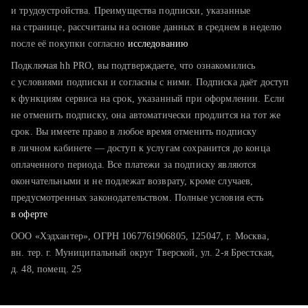
тратите много времени на поиск и вручную поднимаете
и трудоустройства. Преимущества подписки, указанные
резюме
на странице, рассчитаны на основе данных в среднем в неделю
после её покупки согласно
хотите сравнить себя с конкурентами и оценить шансы
исследованию
Подключая hh PRO, вы подтверждаете, что ознакомились
с условиями подписки и согласны с ними. Подписка даёт доступ
к функциям сервиса на срок, указанный при оформлении. Если
не отменить подписку, она автоматически продлится на тот же
срок. Вы имеете право в любое время отменить подписку
в личном кабинете — доступ к услугам сохранится до конца
оплаченного периода. Все платежи за подписку являются
окончательными и не подлежат возврату, кроме случаев,
предусмотренных законодательством. Полные условия есть
в оферте
ООО «Хэдхантер», ОГРН 1067761906805, 125047, г. Москва,
вн. тер. г. Муниципальный округ Тверской, ул. 2-я Брестская,
д. 48, помещ. 25